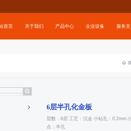
站首页
关于我们
产品中心
企业设备
服务支
+
6层半孔化金板
层数：6层 工艺：沉金 小钻孔：0.2mm 小线
点：半孔